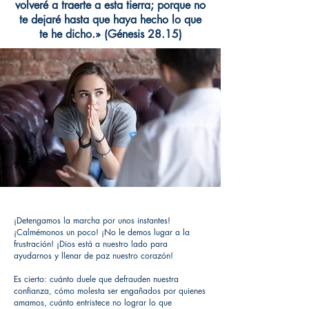
volveré a traerte a esta tierra; porque no
te dejaré hasta que haya hecho lo que
te he dicho.» (Génesis 28.15)
¡Detengamos la marcha por unos instantes!
¡Calmémonos un poco! ¡No le demos lugar a la
frustración! ¡Dios está a nuestro lado para
ayudarnos y llenar de paz nuestro corazón!
Es cierto: cuánto duele que defrauden nuestra
confianza, cómo molesta ser engañados por quienes
amamos, cuánto entristece no lograr lo que