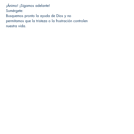
¡Ánimo! ¡Sigamos adelante!
Sumérgete:
Busquemos pronto la ayuda de Dios y no
permitamos que la tristeza o la frustración controlen
nuestra vida.
Local de Ventas y Distribución
Constituyente 1540 esq.Salto
Montevideo - Uruguay
(598)24110034
(598)24188985
(598)24196915
info@sociedadbiblica.org.uy