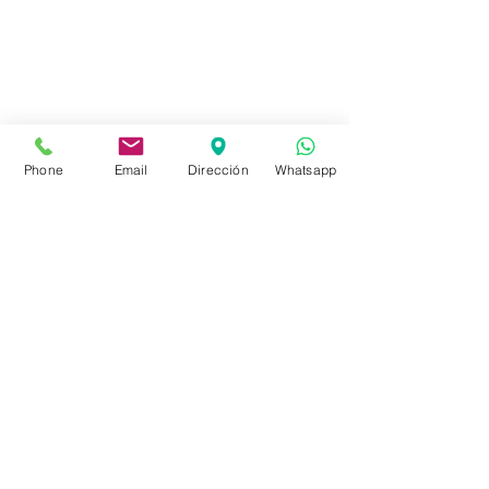
Tienda
FAQ
Envíos
Políticas de la Tienda
Phone
Email
Dirección
Whatsapp
Políticas de Privacidad
Métodos de pago
Redes sociales
Facebook
Instagram