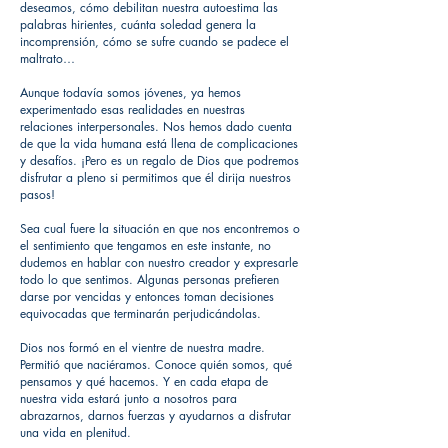
deseamos, cómo debilitan nuestra autoestima las
palabras hirientes, cuánta soledad genera la
incomprensión, cómo se sufre cuando se padece el
maltrato…
Aunque todavía somos jóvenes, ya hemos
experimentado esas realidades en nuestras
relaciones interpersonales. Nos hemos dado cuenta
de que la vida humana está llena de complicaciones
y desafíos. ¡Pero es un regalo de Dios que podremos
disfrutar a pleno si permitimos que él dirija nuestros
pasos!
Sea cual fuere la situación en que nos encontremos o
el sentimiento que tengamos en este instante, no
dudemos en hablar con nuestro creador y expresarle
todo lo que sentimos. Algunas personas prefieren
darse por vencidas y entonces toman decisiones
equivocadas que terminarán perjudicándolas.
Dios nos formó en el vientre de nuestra madre.
Permitió que naciéramos. Conoce quién somos, qué
pensamos y qué hacemos. Y en cada etapa de
nuestra vida estará junto a nosotros para
abrazarnos, darnos fuerzas y ayudarnos a disfrutar
una vida en plenitud.