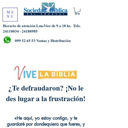
ME
NU
Horario de atención Lun-Vier de 9 a 18 hs.
Tels.
24110034 - 24188985
099 52 65 53
Ventas y Distribución
¿Te defraudaron? ¡No le
des lugar a la frustración!
«He aquí, yo estoy contigo, y te
guardaré por dondequiera que fueres, y