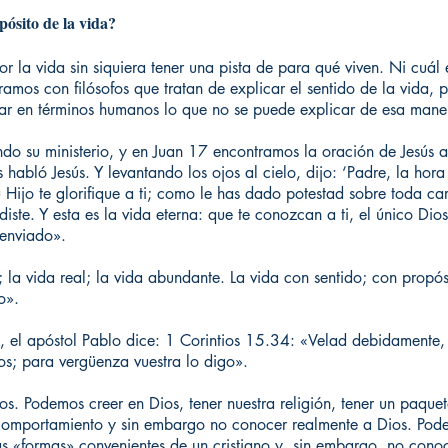
pósito de la vida?
la vida sin siquiera tener una pista de para qué viven. Ni cuál e
amos con filósofos que tratan de explicar el sentido de la vida,
icar en términos humanos lo que no se puede explicar de esa mane
ndo su ministerio, y en Juan 17 encontramos la oración de Jesús a
habló Jesús. Y levantando los ojos al cielo, dijo: ‘Padre, la hora 
 Hijo te glorifique a ti; como le has dado potestad sobre toda ca
diste. Y esta es la vida eterna: que te conozcan a ti, el único Dio
 enviado».
; la vida real; la vida abundante. La vida con sentido; con prop
o».
 el apóstol Pablo dice: 1 Corintios 15.34: «Velad debidamente,
s; para vergüenza vuestra lo digo».
s. Podemos creer en Dios, tener nuestra religión, tener un paque
omportamiento y sin embargo no conocer realmente a Dios. Pod
las «formas» convenientes de un cristiano y, sin embargo, no con