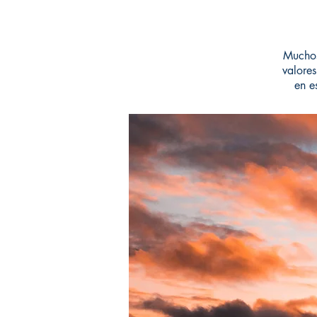
Muchos
valores
en e