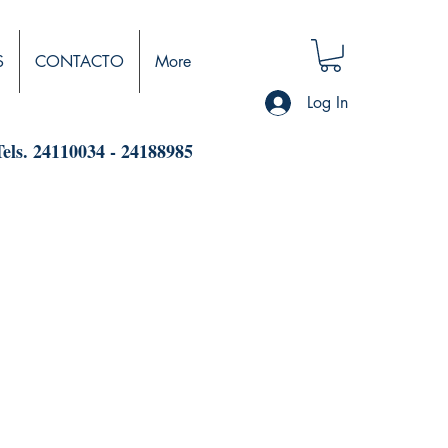
S
CONTACTO
More
Log In
Tels. 24110034 - 24188985