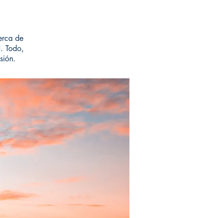
erca de
. Todo,
sión.