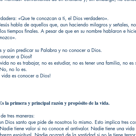
erdadera: «Que te conozcan a ti, el Dios verdadero».
Jesús habla de aquellos que, aun haciendo milagros y señales, n
los tiempos finales. A pesar de que en su nombre hablaron e hici
onozco».
 y aún predicar su Palabra y no conocer a Dios.
 conocer a Dios?
vida no es trabajar, no es estudiar, no es tener una familia, no es
 No, no lo es.
a vida es conocer a Dios!
 primera y principal razón y propósito de la vida.
de tres maneras:
un Dios santo que pide de nosotros lo mismo. Esto implica tres co
die tiene valor si no conoce el antivalor. Nadie tiene una vida ri
reza espiritual. Nadie gozará de la santidad si no le tiene terro