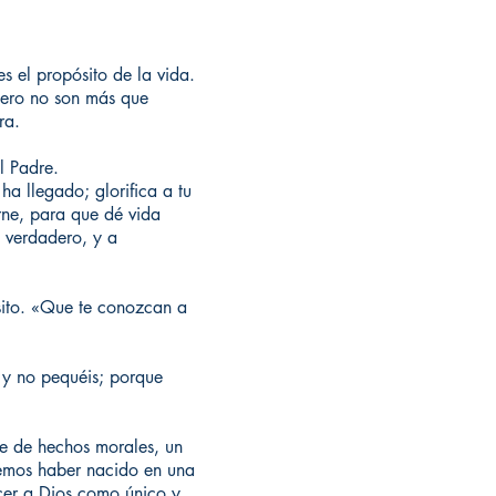
s el propósito de la vida.
 pero no son más que
ra.
l Padre.
ha llegado; glorifica a tu
rne, para que dé vida
s verdadero, y a
ósito. «Que te conozcan a
 y no pequéis; porque
te de hechos morales, un
emos haber nacido en una
ocer a Dios como único y