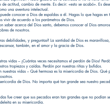
 de actitud, cambio de mente. Es decir: «esto se acabó». Es des
omo una aventura intelectual.
 puede conocer a Dios de espaldas a él. Hagas lo que hagas en t
vivir de acuerdo a los parámetros de Dios.
on saber acerca del Dios santo, debemos conocer al Dios amoros
obres de nosotros.
as debilidades, y preguntas? La santidad de Dios es maravillosa
escansar, también, en el amor y la gracia de Dios.
stras vidas – ¡Cuántas veces necesitamos el perdón de Dios! Perd
stros tropiezos y caídas. Perdón por nuestras riñas y bufidos.
en nuestras vidas – Qué hermosa es la misericordia de Dios. Qué 
osotros.
ricordia de Dios. No importa qué tan grande sea nuestro pecado
Judas fue creer que sus pecados eran tan grandes que no podían 
deleita en su misericordia.