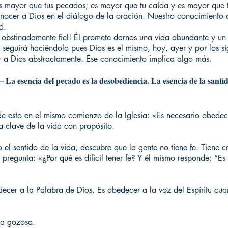
es mayor que tus pecados; es mayor que tu caída y es mayor que t
ocer a Dios en el diálogo de la oración. Nuestro conocimiento 
d.
s obstinadamente fiel! Él promete darnos una vida abundante y un p
 seguirá haciéndolo pues Dios es el mismo, hoy, ayer y por los si
 a Dios abstractamente. Ese conocimiento implica algo más.
esencia del pecado es la desobediencia. La esencia de la santida
 de esto en el mismo comienzo de la Iglesia: «Es necesario obedec
 clave de la vida con propósito.
 el sentido de la vida, descubre que la gente no tiene fe. Tiene c
 pregunta: «¿Por qué es difícil tener fe? Y él mismo responde: “Es d
decer a la Palabra de Dios. Es obedecer a la voz del Espíritu cu
da gozosa.