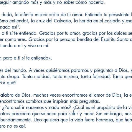
 seguir amando más y más y no saber cómo hacerlo.
r duda, la infinita misericordia de tu amor. Entiendo tu persistent
ómo entiendo!, la cruz del Calvario, la herida en el costado y ese
mado es!”.
 a ti sí te entiendo. Gracias por tu amor, gracias por los dulces s
er como eres. Gracias por la persona bendita del Espíritu Santo 
iende a mí y vive en mí.
 pero a ti sí te entiendo».
es del mundo. A veces quisiéramos pararnos y preguntar a Dios, 
nta droga. Tanta maldad, tanta miseria, tanta falsedad. Tanta gen
Por qué?
labra de Dios, muchas veces encontramos el amor de Dios, la es
s encontramos sombras que inspiran más preguntas.
? ¿Para sufrir nacemos y nada más? ¿Cuál es el propósito de la v
otros pareciera que se nace para sufrir y morir. Sin embargo, nos 
y abundantemente. Uno quisiera que la vida fuera hermosa, que hu
ro no es así.