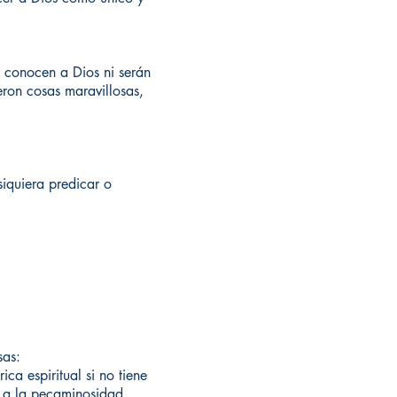
o conocen a Dios ni serán
eron cosas maravillosas,
 siquiera predicar o
sas:
ca espiritual si no tiene
r a la pecaminosidad.