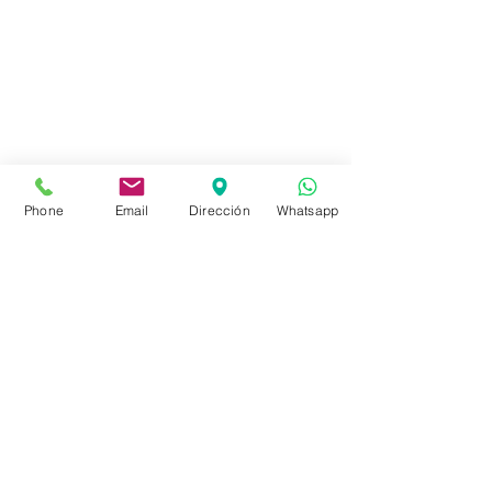
Montevideo - Uruguay
(598)24110034
(598)24188985
(598)24196915
info@sociedadbiblica.org.uy
Phone
Email
Dirección
Whatsapp
Tienda
FAQ
Envíos
Políticas de la Tienda
Políticas de Privacidad
Métodos de pago