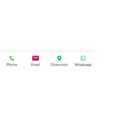
info@sociedadbiblica.org.uy
Tienda
FAQ
Envíos
Phone
Email
Dirección
Whatsapp
Políticas de la Tienda
Políticas de Privacidad
Métodos de pago
Redes sociales
Facebook
Instagram