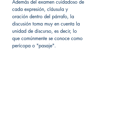
Además del examen cuidadoso de
cada expresión, cláusula y
oración dentro del párrafo, la
discusión toma muy en cuenta la
unidad de discurso, es decir, lo
que comúnmente se conoce como
perícopa o "pasaje".
Local de Ventas y Distribución
Constituyente 1540 esq.Salto
Montevideo - Uruguay
(598)24110034
(598)24188985
(598)24196915