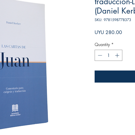
traducción-
(Daniel Ker
SKU: 9781598778373
Price
UYU 280.00
Quantity
*