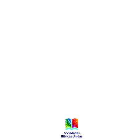
Local de Ventas y Distribución
Constituyente 1540 esq.Salto
Montevideo - Uruguay
(598)24110034
(598)24188985
(598)24196915
info@sociedadbiblica.org.uy