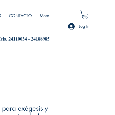
S
CONTACTO
More
Log In
Tels. 24110034 - 24188985
 para exégesis y