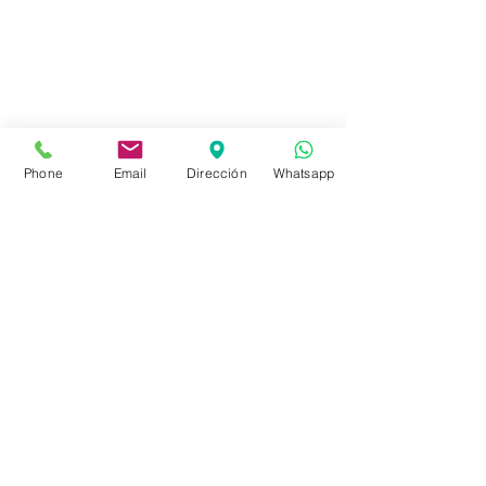
Tienda
FAQ
Envíos
Políticas de la Tienda
Phone
Email
Dirección
Whatsapp
Políticas de Privacidad
Métodos de pago
Redes sociales
Facebook
Instagram