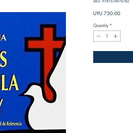
SKU: 9781576970782
Price
UYU 730.00
Quantity
*