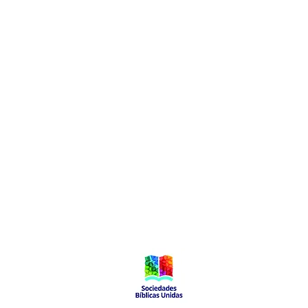
Local de Ventas y Distribución
Constituyente 1540 esq.Salto
Montevideo - Uruguay
(598)24110034
(598)24188985
(598)24196915
info@sociedadbiblica.org.uy