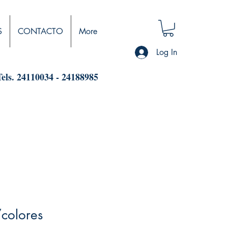
S
CONTACTO
More
Log In
Tels. 24110034 - 24188985
olores