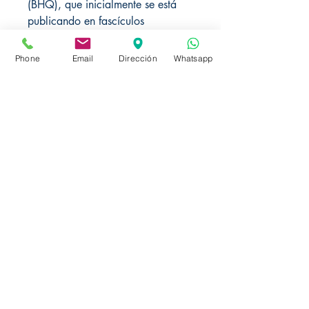
(BHQ), que inicialmente se está
publicando en fascículos
individuales.
Phone
Email
Dirección
Whatsapp
Local de Ventas y Distribución
Constituyente 1540 esq.Salto
Montevideo - Uruguay
(598)24110034
(598)24188985
(598)24196915
info@sociedadbiblica.org.uy