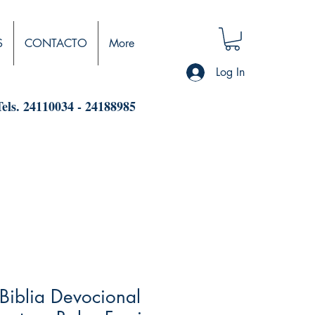
S
CONTACTO
More
Log In
Tels. 24110034 - 24188985
 Biblia Devocional