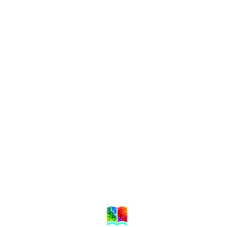
Local de Ventas y Distribución
Constituyente 1540 esq.Salto
Montevideo - Uruguay
(598)24110034
(598)24188985
(598)24196915
info@sociedadbiblica.org.uy