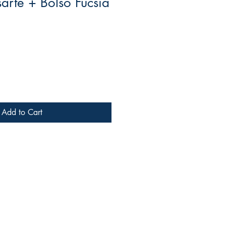
arte + Bolso Fucsia
e
Add to Cart