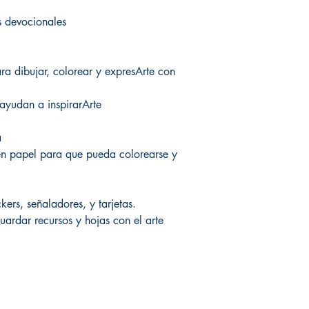
s devocionales
a dibujar, colorear y expresArte con
 ayudan a inspirarArte
a
 en papel para que pueda colorearse y
kers, señaladores, y tarjetas.
guardar recursos y hojas con el arte