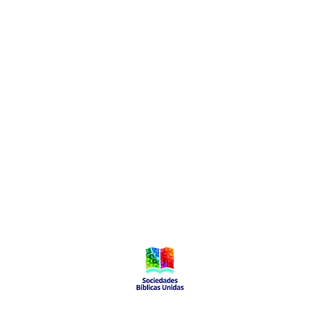
Local de Ventas y Distribución
Constituyente 1540 esq.Salto
Montevideo - Uruguay
(598)24110034
(598)24188985
(598)24196915
info@sociedadbiblica.org.uy