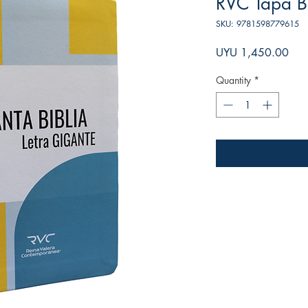
RVC Tapa B
SKU: 9781598779615
Pric
UYU 1,450.00
Quantity
*