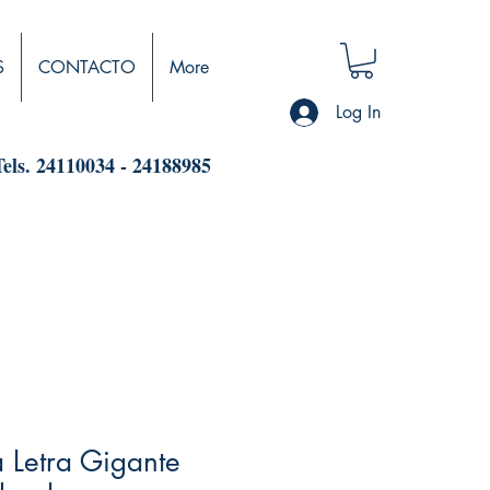
S
CONTACTO
More
Log In
Tels. 24110034 - 24188985
a Letra Gigante