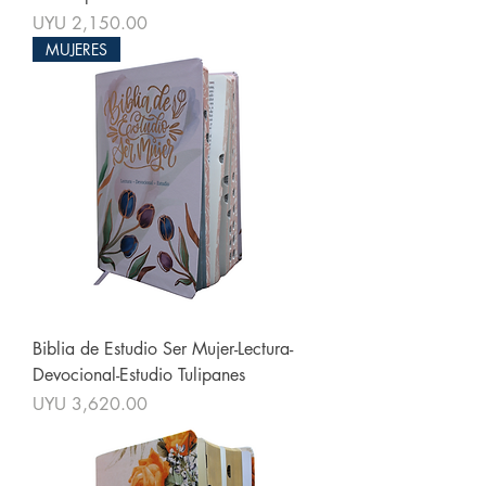
Price
UYU 2,150.00
MUJERES
Biblia de Estudio Ser Mujer-Lectura-
Devocional-Estudio Tulipanes
Price
UYU 3,620.00